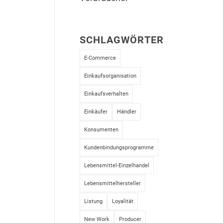
SCHLAGWÖRTER
E-Commerce
Einkaufsorganisation
Einkaufsverhalten
Einkäufer
Händler
Konsumenten
Kundenbindungsprogramme
Lebensmittel-Einzelhandel
Lebensmittelhersteller
Listung
Loyalität
New Work
Producer