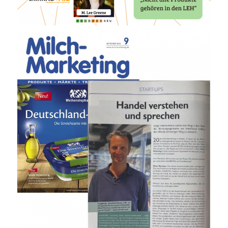
NRW Mai 2022
S.66-70
Expertenmeinung zum Thema
Food Startups und Handel
am Beispiel von Gustavo
Gusto. (Capital+ erforderlich)
„Handel verstehen und
sprechen“
Interview Zeitschrift Milch
Marketing 09/2022