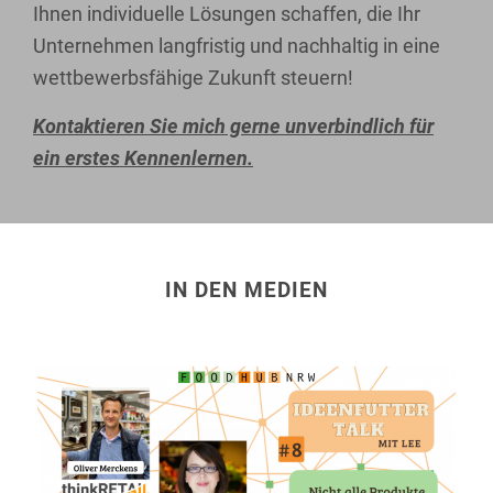
Ihnen individuelle Lösungen schaffen, die Ihr
Unternehmen langfristig und nachhaltig in eine
wettbewerbsfähige Zukunft steuern!
Kontaktieren Sie mich gerne unverbindlich für
ein erstes Kennenlernen.
IN DEN MEDIEN
„Eine geht noch“ Die
„Die Regale des LEH sind
Geschichte eines
nicht aus Gummi“
unwahrscheinlichen Erfolges,
IdeenfutterTalk, FoodHub
Capital Ausgabe 06/2022,