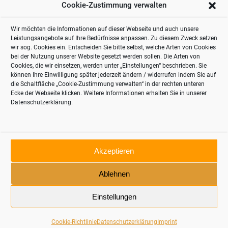
FOOD STARTUPS
Cookie-Zustimmung verwalten
Wir möchten die Informationen auf dieser Webseite und auch unsere
What you should know about this.
Leistungsangebote auf Ihre Bedürfnisse anpassen. Zu diesem Zweck setzen
wir sog. Cookies ein. Entscheiden Sie bitte selbst, welche Arten von Cookies
Read more
bei der Nutzung unserer Website gesetzt werden sollen. Die Arten von
Cookies, die wir einsetzen, werden unter „Einstellungen“ beschrieben. Sie
können Ihre Einwilligung später jederzeit ändern / widerrufen indem Sie auf
JUNE 28, 2021
die Schaltfläche „Cookie-Zustimmung verwalten“ in der rechten unteren
Ecke der Webseite klicken. Weitere Informationen erhalten Sie in unserer
Datenschutzerklärung.
Akzeptieren
Ablehnen
© 2024 thinkRetail Consulting
Contact
Imprint
Einstellungen
German
English
Cookie-Richtlinie
Datenschutzerklärung
Imprint