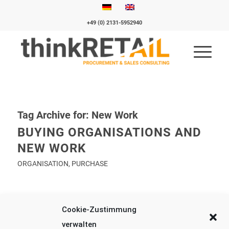
+49 (0) 2131-5952940
Tag Archive for:
New Work
BUYING ORGANISATIONS AND
NEW WORK
ORGANISATION
,
PURCHASE
A strong team as a competitive advantage.
Cookie-Zustimmung
Read more
verwalten